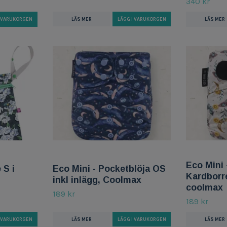
340 kr
LÄS MER
LÄGG I VARUKORGEN
I VARUKORGEN
LÄS MER
Eco Mini 
 S i
Eco Mini - Pocketblöja OS
Kardborre
inkl inlägg, Coolmax
coolmax
189 kr
189 kr
I VARUKORGEN
LÄS MER
LÄGG I VARUKORGEN
LÄS MER