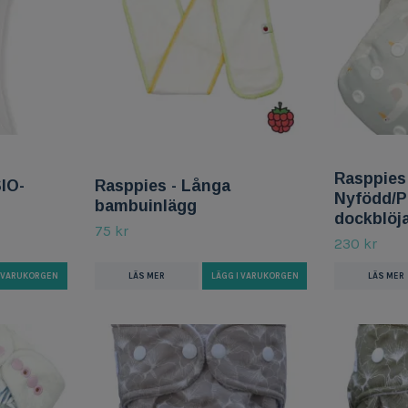
Rasppies
IO-
Rasppies - Långa
Nyfödd/P
bambuinlägg
dockblöj
75 kr
230 kr
I VARUKORGEN
LÄS MER
LÄGG I VARUKORGEN
LÄS MER