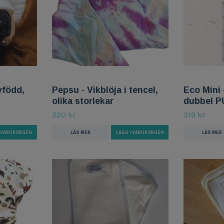
yfödd,
Pepsu - Vikblöja i tencel,
Eco Mini 
olika storlekar
dubbel P
220 kr
319 kr
I VARUKORGEN
LÄS MER
LÄGG I VARUKORGEN
LÄS MER