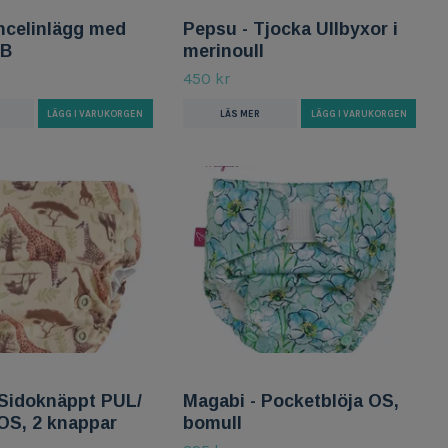
ncelinlägg med
Pepsu - Tjocka Ullbyxor i
NB
merinoull
450 kr
LÄGG I VARUKORGEN
LÄS MER
LÄGG I VARUKORGEN
 Sidoknäppt PUL/
Magabi - Pocketblöja OS,
OS, 2 knappar
bomull