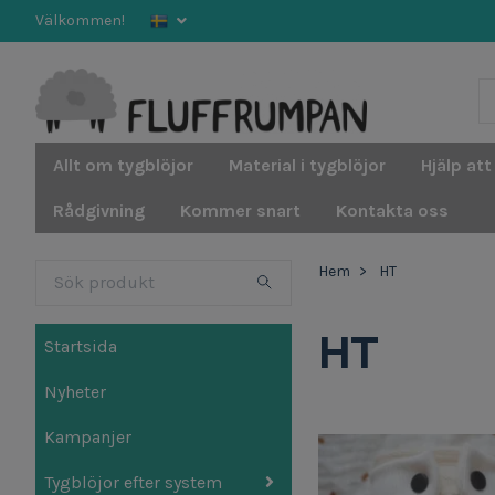
Välkommen!
Allt om tygblöjor
Material i tygblöjor
Hjälp att
Rådgivning
Kommer snart
Kontakta oss
Hem
HT
HT
Startsida
Nyheter
Kampanjer
Tygblöjor efter system