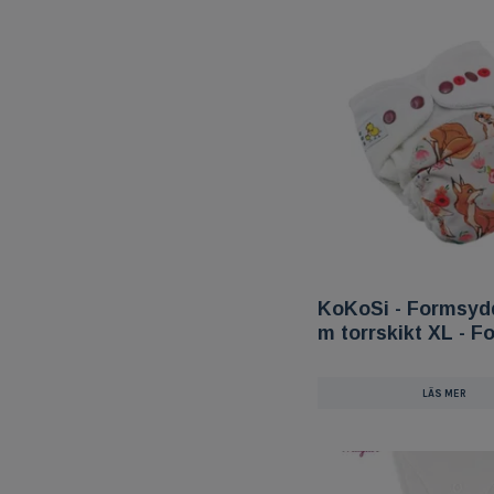
KoKoSi - Formsydd
m torrskikt XL - F
LÄS MER