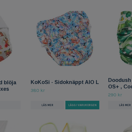
Doodush 
KoKoSi - Sidoknäppt AIO L
 blöja
OS+ , Co
oxes
380 kr
290 kr
LÄS MER
LÄGG I VARUKORGEN
LÄS MER