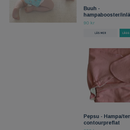
Buuh -
hampabooster/inl
90 kr
LÄS MER
Pepsu - Hampa/ten
contourpreflat