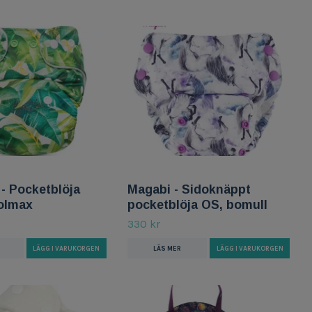
- Pocketblöja
Magabi - Sidoknäppt
olmax
pocketblöja OS, bomull
330 kr
LÄGG I VARUKORGEN
LÄS MER
LÄGG I VARUKORGEN