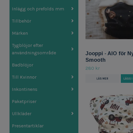
Inlägg och prefolds mm
Tillbehör
Märken
Tygblöjor efter
användningsområde
Jooppi - AIO för N
Smooth
Badblöjor
280 kr
Till Kvinnor
LÄS MER
LÄGG 
Inkontinens
Paketpriser
Ullkläder
Presentartiklar