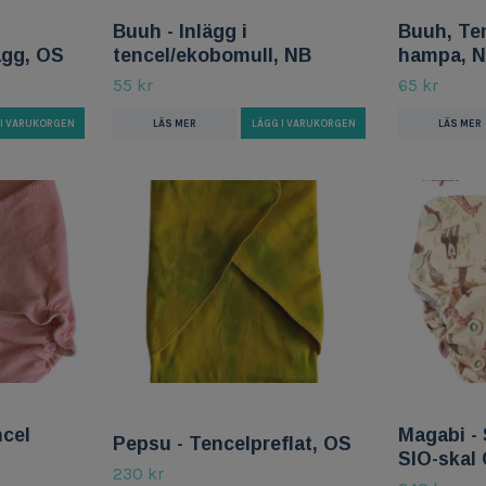
Buuh - Inlägg i
Buuh, Te
ägg, OS
tencel/ekobomull, NB
hampa, 
55 kr
65 kr
LÄS MER
LÄGG I VARUKORGEN
LÄS MER
cel
Magabi -
Pepsu - Tencelpreflat, OS
SIO-skal 
230 kr