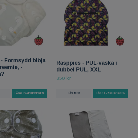
 - Formsydd blöja
Rasppies - PUL-väska i
reemie, -
dubbel PUL, XXL
a?
350 kr
LÄS MER
LÄGG I VARUKORGEN
LÄGG I VARUKORGEN