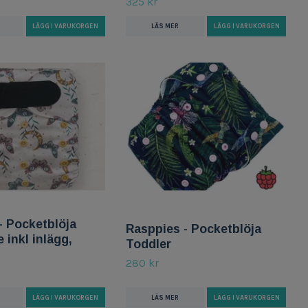
325 kr
LÄGG I VARUKORGEN
LÄS MER
LÄGG I VARUKORGEN
- Pocketblöja
Rasppies - Pocketblöja
 inkl inlägg,
Toddler
280 kr
LÄS MER
LÄGG I VARUKORGEN
LÄGG I VARUKORGEN