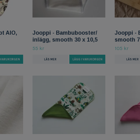
pt AIO,
Jooppi - Bambubooster/
Jooppi -
inlägg, smooth 30 x 10,5
smooth 7
55 kr
105 kr
I VARUKORGEN
LÄS MER
LÄGG I VARUKORGEN
LÄS MER