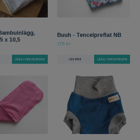
 Bambuinlägg,
Buuh - Tencelpreflat NB
5 x 10,5
175 kr
LÄS MER
LÄGG I VARUKORGEN
LÄGG I VARUKORGEN