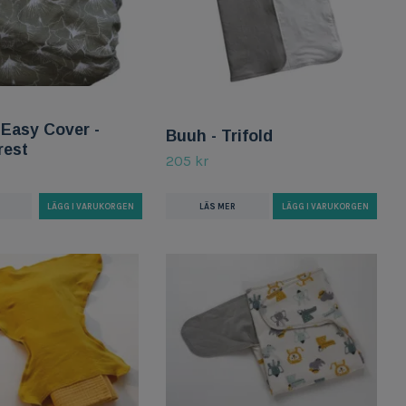
Easy Cover -
Buuh - Trifold
rest
205 kr
LÄS MER
LÄGG I VARUKORGEN