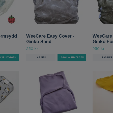
formsydd
WeeCare Easy Cover -
WeeCare 
Ginko Sand
Ginko Fo
250 kr
250 kr
I VARUKORGEN
LÄS MER
LÄS MER