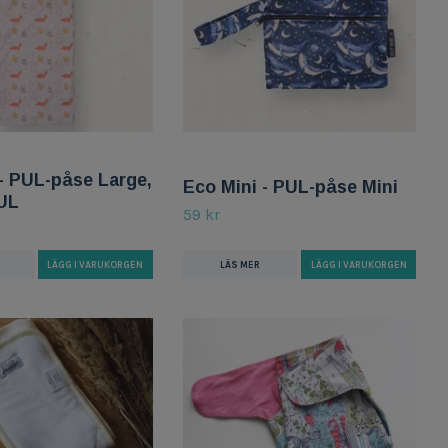
- PUL-påse Large,
Eco Mini - PUL-påse Mini
UL
59 kr
LÄS MER
LÄGG I VARUKORGEN
LÄGG I VARUKORGEN