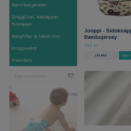
Barn/babykläder
Dregglisar, haklappar,
förkläden
Jooppi - Sidoknäp
Babyfiltar & lakan mm
Bambujersey
350 kr
Kroppsvård
LÄS MER
LÄGG 
Preorders