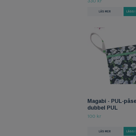
330 kr
LÄS MER
LÄGG 
Magabi - PUL-påse
dubbel PUL
100 kr
LÄS MER
LÄGG 